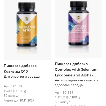
Пищевая добавка -
Пищевая добавка -
Complex with Selenium,
Коэнзим Q10
Lycopene and Alpha-
Для энергии и сердца
Антиоксидантная защита и
lipoic Acid
здоровье сердца
Арт. 501518
1 300 ฿ / 100 g
Арт. 501559
30 капсул
1 311,11 ฿ / 100 g
Годен до: 10.11.2027
30 капсул