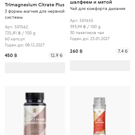
шалфеем и мятой
Trimagnesium Citrate Plus
Чай для комфорта дыхания
3 формы магния для нервной
системы
Арт. 501655
393,94 ฿ / 100 g
Арт. 501562
30 пакетиков чая
725,81 ฿ / 100 g
Годен до: 23.01.2027
60 капсул
Годен до: 08.12.2027
260 ฿
7.4 б
450 ฿
12.9 б