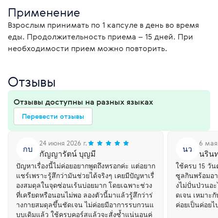
Применение
Взрослым принимать по 1 капсуле в день во время 
еды. Продолжительность приема – 15 дней. При 
необходимости прием можно повторить.
Отзывы
Отзывы доступны на разных языках
Перевести отзывы
24 июня 2026 г.
6 мая 
กบ
นว
กัญญารัตน์ บุญมี
นรินท
ปัญหาเรื่องนี้ไม่ค่อยอยากพูดถึงหรอกค่ะ แต่อยาก
ใช้ครบ 15 วั
แชร์เพราะรู้สึกว่ามันช่วยได้จริงๆ เคยมีปัญหาเรื่
ซูลกินพร้อมอา
องสมดุลในจุดซ่อนเร้นบ่อยมาก โดยเฉพาะช่วง
งไม่ปั่นป่วนอ
ที่เครียดหรือนอนไม่พอ ลองตัวนี้มาแล้วรู้สึกว่าร่
ดเจน เหมาะกั
างกายสมดุลขึ้นชัดเจน ไม่ค่อยมีอาการรบกวนแ
ค่อยเป็นค่อยไป
บบเดิมแล้ว ใช้ครบคอร์สแล้วจะสั่งซ้ำแน่นอนค่