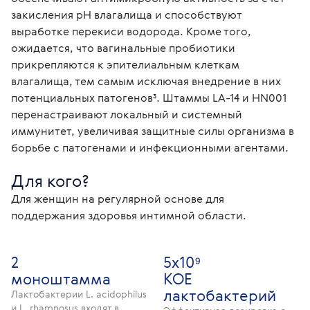
закисления рН влагалища и способствуют 
выработке перекиси водорода. Кроме того, 
ожидается, что вагинальные пробиотики 
прикрепляются к эпителиальным клеткам 
влагалища, тем самым исключая внедрение в них 
потенциальных патогенов³. Штаммы LA-14 и HN001 
перенастраивают локальный и системный 
иммунитет, увеличивая защитные силы организма в 
борьбе с патогенами и инфекционными агентами. 
Для кого?
Для женщин на регулярной основе для 
поддержания здоровья интимной области. 
2
5х10⁹
моноштамма
КОЕ
лактобактерий
Лактобактерии L. acidophilus
и L. rhamnosus входят в