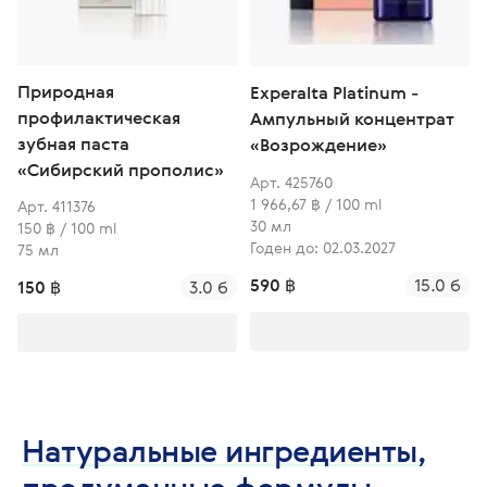
Природная
Experalta Platinum -
профилактическая
Ампульный концентрат
зубная паста
«Возрождение»
«Сибирский прополис»
Арт. 425760
1 966,67 ฿ / 100 ml
Арт. 411376
30 мл
150 ฿ / 100 ml
Годен до: 02.03.2027
75 мл
590 ฿
15.0 б
150 ฿
3.0 б
Натуральные ингредиенты,