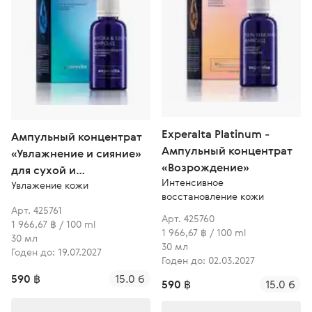
Experalta Platinum -
Ампульный концентрат
Ампульный концентрат
«Увлажнение и сияние»
«Возрождение»
для сухой и
Интенсивное
Увлажение кожи
обезвоженной кожи
восстановление кожи
Арт. 425761
Арт. 425760
1 966,67 ฿ / 100 ml
1 966,67 ฿ / 100 ml
30 мл
30 мл
Годен до: 19.07.2027
Годен до: 02.03.2027
590 ฿
15.0 б
590 ฿
15.0 б