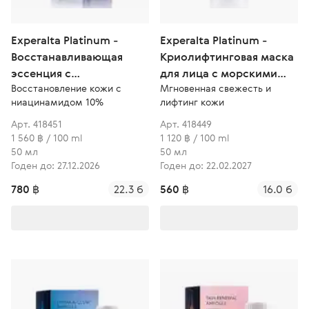
Experalta Platinum -
Experalta Platinum -
Восстанавливающая
Криолифтинговая маска
эссенция с
для лица с морскими
Восстановление кожи с
Мгновенная свежесть и
ниацинамидом 10%
водорослями
ниацинамидом 10%
лифтинг кожи
Арт. 418451
Арт. 418449
1 560 ฿ / 100 ml
1 120 ฿ / 100 ml
50 мл
50 мл
Годен до: 27.12.2026
Годен до: 22.02.2027
780 ฿
22.3 б
560 ฿
16.0 б