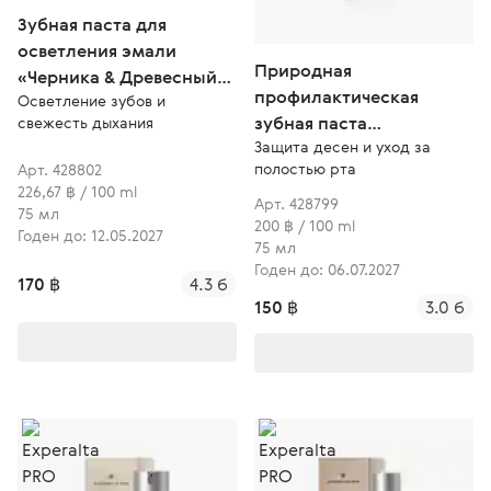
Зубная паста для
осветления эмали
Природная
«Черника & Древесный
профилактическая
Осветление зубов и
уголь»
зубная паста
свежесть дыхания
Защита десен и уход за
«Сибирский прополис»
полостью рта
Арт. 428802
226,67 ฿ / 100 ml
Арт. 428799
75 мл
200 ฿ / 100 ml
Годен до: 12.05.2027
75 мл
Годен до: 06.07.2027
170 ฿
4.3 б
150 ฿
3.0 б