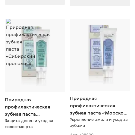
Природная
Природная
профилактическая
профилактическая
зубная паста «Морской
зубная паста
Укрепление эмали и уход за
кальций»
Защита десен и уход за
«Сибирский прополис»
зубами
полостью рта
Арт. 428800