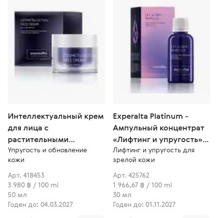
Интеллектуальный крем
Experalta Platinum -
для лица с
Ампульный концентрат
растительными
«Лифтинг и упругость»
Упругость и обновление
Лифтинг и упругость для
пептидами
для зрелой кожи
кожи
зрелой кожи
Арт. 418453
Арт. 425762
3 980 ฿ / 100 ml
1 966,67 ฿ / 100 ml
50 мл
30 мл
Годен до: 04.03.2027
Годен до: 01.11.2027