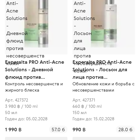
Experalta PRO Anti-Acne
Experalta PRO Anti-Acne
Solutions - Дневной
Solutions - Лосьон для
флюид против
лица против
Контроль несовершенств и
Обновление кожи и борьба с
несовершенств кожи
несовершенств кожи
жирного блеска
несовершенствами
Арт. 427372
Арт. 427371
3 980 ฿ / 100 ml
660 ฿ / 100 ml
50 мл
150 мл
Годен до: 05.02.2028
Годен до: 15.02.2028
1 990 ฿
57.0 б
990 ฿
28.0 б