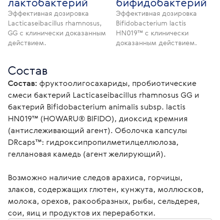
лактобактерий
бифидобактерий
Эффективная дозировка
Эффективная дозировка
Lacticaseibacillus rhamnosus,
Bifidobacterium lactis
GG с клинически доказанным
HN019™ с клинически
действием.
доказанным действием.
Состав
Состав: 
фруктоолигосахариды, пробиотические 
смеси бактерий Lacticaseibacillus rhamnosus GG и 
бактерий Bifidobacterium animalis subsp. lactis 
HN019™ (HOWARU® BIFIDO), диоксид кремния 
(антислеживающий агент). Оболочка капсулы 
DRcaps™: гидроксипропилметилцеллюлоза, 
геллановая камедь (агент желирующий).
Возможно наличие следов арахиса, горчицы, 
злаков, содержащих глютен, кунжута, моллюсков, 
молока, орехов, ракообразных, рыбы, сельдерея, 
сои, яиц и продуктов их переработки.