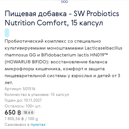
Пищевая добавка - SW Probiotics
Nutrition Comfort, 15 капсул
Пробиотический комплекс со специально
культивируемыми моноштаммами Lacticaseibacillus
rhamnosus GG и Bifidobacterium lactis HN019™
(HOWARU® BIFIDO): восстановление баланса
микрофлоры кишечника, комфорт и защита
пищеварительной системы у взрослых и детей от 3
лет.
Артикул:
501516
Количество в упаковке: 15 капсул
Годен до: 10.11.2027
Осталось: 100+ шт.
650 ฿
18.6 б
1 805,56 ฿ / 100 g
Самовывоз в
пунктах