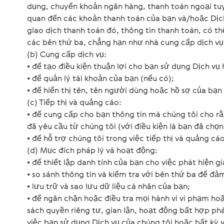
dụng, chuyển khoản ngân hàng, thanh toán ngoại tuyế
quan đến các khoản thanh toán của bạn và/hoặc Dịch
giao dịch thanh toán đó, thông tin thanh toán, có th
các bên thứ ba, chẳng hạn như nhà cung cấp dịch vụ
(b) Cung cấp dịch vụ:
• để tạo điều kiện thuận lợi cho bạn sử dụng Dịch vụ
• để quản lý tài khoản của bạn (nếu có);
• để hiển thị tên, tên người dùng hoặc hồ sơ của bạn
(c) Tiếp thị và quảng cáo:
• để cung cấp cho bạn thông tin mà chúng tôi cho rằ
đã yêu cầu từ chúng tôi (với điều kiện là bạn đã chọn
• để hỗ trợ chúng tôi trong việc tiếp thị và quảng cáo
(d) Mục đích pháp lý và hoạt động:
• để thiết lập danh tính của bạn cho việc phát hiện gi
• so sánh thông tin và kiểm tra với bên thứ ba để đảm
• lưu trữ và sao lưu dữ liệu cá nhân của bạn;
• để ngăn chặn hoặc điều tra mọi hành vi vi phạm ho
sách quyền riêng tư, gian lận, hoạt động bất hợp pháp
việc bạn sử dụng Dịch vụ của chúng tôi hoặc bất kỳ 