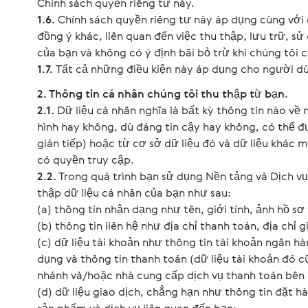
Chính sách quyền riêng tư này.
1.6.
Chính sách quyền riêng tư này áp dụng cùng với
đồng ý khác, liên quan đến việc thu thập, lưu trữ, sử
của bạn và không có ý định bãi bỏ trừ khi chúng tôi 
1.7.
Tất cả những điều kiện này áp dụng cho người dùn
2. Thông tin cá nhân chúng tôi thu thập từ bạn.
2.1.
Dữ liệu cá nhân nghĩa là bất kỳ thông tin nào về
hình hay không, dù đáng tin cậy hay không, có thể đ
gián tiếp) hoặc từ cơ sở dữ liệu đó và dữ liệu khác 
có quyền truy cập.
2.2.
Trong quá trình bạn sử dụng Nền tảng và Dịch v
thập dữ liệu cá nhân của bạn như sau:
(a) thông tin nhận dạng như tên, giới tính, ảnh hồ sơ
(b) thông tin liên hệ như địa chỉ thanh toán, địa chỉ g
(c) dữ liệu tài khoản như thông tin tài khoản ngân hà
dụng và thông tin thanh toán (dữ liệu tài khoản đó c
nhánh và/hoặc nhà cung cấp dịch vụ thanh toán bên 
(d) dữ liệu giao dịch, chẳng hạn như thông tin đặt h