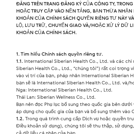
ĐĂNG TRÊN TRANG ĐĂNG KÝ CỦA CÔNG TY, TRONG
HOẶC TRUY CẬP VÀO NỀN TẢNG, BẠN THỪA NHẬN 
KHOẢN CỦA CHÍNH SÁCH QUYỀN RIÊNG TƯ NÀY VÀ 
LỘ, LƯU TRỮ, CHUYỂN GIAO VÀ/HOẶC XỬ LÝ DỮ L
KHOẢN CỦA CHÍNH SÁCH.
1. Tìm hiểu Chính sách quyền riêng tư.
1.1.
International Siberian Health Co., Ltd. và các chi
Siberian Health Co., Ltd., “chúng tôi”) rất coi trọng
vào vị trí của bạn, pháp nhân International Siberian 
bạn sẽ là International Siberian Health Co., Ltd. và
Nga: International Siberian Health Co., Ltd.
Thái Lan: Siberian Wellness Co., Ltd.
Bạn nên đọc Phụ lục bổ sung theo quốc gia bên dưới v
áp dụng cho quốc gia của bạn và bổ sung thêm vào C
1.2.
Trong quá trình cung cấp Dịch vụ hoặc quyền tr
Điều khoản sử dụng), chúng tôi sẽ thu thập, sử dụng, 
cả dữ liệu cá nhân của bạn.