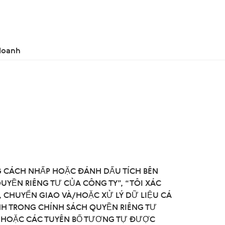
doanh
NG CÁCH NHẤP HOẶC ĐÁNH DẤU TÍCH BÊN
UYỀN RIÊNG TƯ CỦA CÔNG TY”, “TÔI XÁC
Ữ, CHUYỂN GIAO VÀ/HOẶC XỬ LÝ DỮ LIỆU CÁ
NH TRONG CHÍNH SÁCH QUYỀN RIÊNG TƯ
" HOẶC CÁC TUYÊN BỐ TƯƠNG TỰ ĐƯỢC