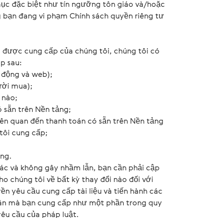
mục đặc biệt như tín ngưỡng tôn giáo và/hoặc
ng bạn đang vi phạm Chính sách quyền riêng tư
ụ được cung cấp của chúng tôi, chúng tôi có
p sau:
i động và web);
gười mua);
 nào;
ó sẵn trên Nền tảng;
liên quan đến thanh toán có sẵn trên Nền tảng
tôi cung cấp;
ảng.
xác và không gây nhầm lẫn, bạn cần phải cập
o chúng tôi về bất kỳ thay đổi nào đối với
ền yêu cầu cung cấp tài liệu và tiến hành các
nhân mà bạn cung cấp như một phần trong quy
êu cầu của pháp luật.