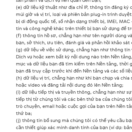
sản phẩm và dịch vụ liên quan đến bạn;
(e) dữ liệu kỹ thuật như địa chỉ IP, thông tin đăng ký 
múi giờ và vị trí, loại và phiên bản plug-in trình duy
bị di động quốc tế, số nhận dạng thiết bị, IMEI, MAC
tin và công nghệ khác trên thiết bị bạn sử dụng để t
(f) thông tin hồ sơ, chẳng hạn như tên người dùng v
bạn, sở thích, ưu tiên, đánh giá và phản hồi khảo sát
(g) dữ liệu về việc sử dụng, chẳng hạn như thông ti
Dịch vụ hoặc xem bất kỳ nội dung nào trên Nền tảng
mục và dữ liệu bạn đã tìm kiếm trên Nền tảng, thời 
bạn đã truy cập trước khi đến Nền tảng và các số li
(h) dữ liệu vị trí, chẳng hạn như khi bạn chụp và chia
hoặc video và đăng tải nội dung đó lên Nền tảng;
(i) dữ liệu tiếp thị và truyền thông, chẳng hạn như s
tiếp thị từ chúng tôi và các bên thứ ba của chúng tôi
trò chuyện, email hoặc cuộc gọi của bạn trên Nền t
thứ ba;
(j) thông tin bổ sung mà chúng tôi có thể yêu cầu b
cần thiết giúp xác minh danh tính của bạn (ví dụ: bả