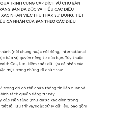
 QUÁ TRÌNH CUNG CẤP DỊCH VỤ CHO BẠN
RẰNG BẠN ĐÃ ĐỌC VÀ HIỂU CÁC ĐIỀU
XÁC NHẬN VIỆC THU THẬP, SỬ DỤNG, TIẾT
IỆU CÁ NHÂN CỦA BẠN THEO CÁC ĐIỀU
 nhánh (nói chung hoặc nói riêng, International
 việc bảo vệ quyền riêng tư của bạn. Tùy thuộc
Health Co., Ltd. kiểm soát dữ liệu cá nhân của
/hoặc một trong những tổ chức sau:
ì trong đó có thể chứa thông tin liên quan và
hính sách quyền riêng tư này.
uy cập Nền tảng (như được xác định trong
tiết lộ, lưu trữ và/hoặc xử lý dữ liệu, bao gồm