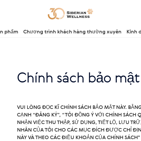
ản phẩm
Chương trình khách hàng thường xuyên
Kinh 
Chính sách bảo mật
VUI LÒNG ĐỌC KĨ CHÍNH SÁCH BẢO MẬT NÀY. BẰ
CẠNH “ĐĂNG KÝ”, “TÔI ĐỒNG Ý VỚI CHÍNH SÁCH Q
NHẬN VIỆC THU THẬP, SỬ DỤNG, TIẾT LỘ, LƯU TR
NHÂN CỦA TÔI CHO CÁC MỤC ĐÍCH ĐƯỢC CHỈ ĐỊ
NÀY VÀ THEO CÁC ĐIỀU KHOẢN CỦA CHÍNH SÁCH