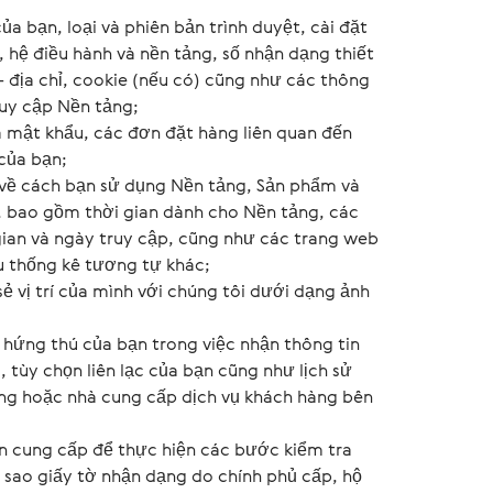
của bạn, loại và phiên bản trình duyệt, cài đặt
ệt, hệ điều hành và nền tảng, số nhận dạng thiết
 - địa chỉ, cookie (nếu có) cũng như các thông
ruy cập Nền tảng;
à mật khẩu, các đơn đặt hàng liên quan đến
 của bạn;
n về cách bạn sử dụng Nền tảng, Sản phẩm và
, bao gồm thời gian dành cho Nền tảng, các
gian và ngày truy cập, cũng như các trang web
ệu thống kê tương tự khác;
 sẻ vị trí của mình với chúng tôi dưới dạng ảnh
ự hứng thú của bạn trong việc nhận thông tin
, tùy chọn liên lạc của bạn cũng như lịch sử
ảng hoặc nhà cung cấp dịch vụ khách hàng bên
ạn cung cấp để thực hiện các bước kiểm tra
n sao giấy tờ nhận dạng do chính phủ cấp, hộ