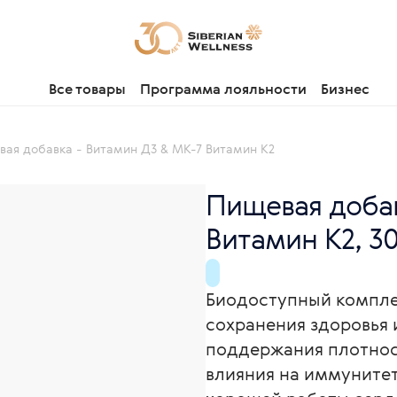
Все товары
Программа лояльности
Бизнес
ая добавка - Витамин Д3 & MK-7 Витамин К2
Пищевая добав
Витамин К2, 3
Биодоступный компле
сохранения здоровья и
поддержания плотнос
влияния на иммунитет