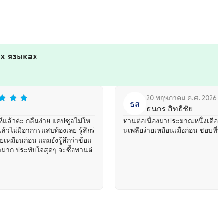
х языках
20 พฤษภาคม ค.ศ. 2026
ธส
ธนกร สิทธิชัย
์แล้วค่ะ กลืนง่าย แคปซูลไม่ให
ทานต่อเนื่องมาประมาณหนึ่งเดือน 
้วไม่มีอาการแสบท้องเลย รู้สึกร่
นเพลียง่ายเหมือนเมื่อก่อน ชอบท
ยเหมือนก่อน แถมยังรู้สึกว่าข้อแ
่ามาก ประทับใจสุดๆ จะซื้อทานต่