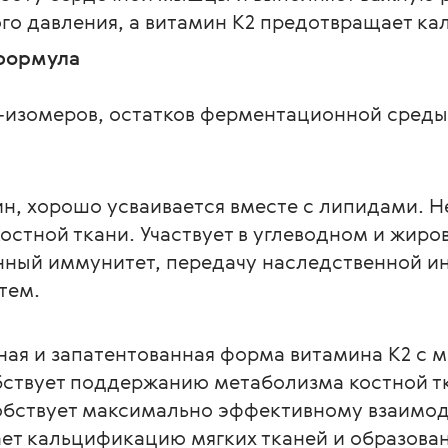
го давления, а витамин К2 предотвращает к
 формула
-изомеров, остатков ферментационной среды 
, хорошо усваивается вместе с липидами. Не
стной ткани. Участвует в углеводном и жиров
ный иммунитет, передачу наследственной и
тем.
ая и запатентованная форма витамина K2 с 
ствует поддержанию метаболизма костной тк
собствует максимально эффективному взаимод
т кальцификацию мягких тканей и образовани