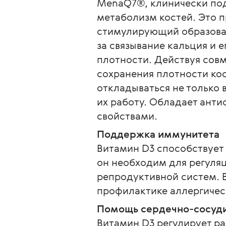
MenaQ7®, клинически под
метаболизм костей. Это п
стимулирующий образовани
за связывание кальция и 
плотности. Действуя сов
сохранения плотности кос
откладываться не только в
их работу. Обладает ант
свойствами.
Поддержка иммунитета
Витамин D3 способствует
он необходим для регуля
репродуктивной систем. 
профилактике аллергичес
Помощь сердечно-сосуди
Витамин D3 регулирует р