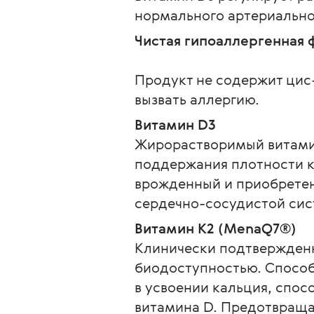
нормального артериально
Чистая гипоаллергенная
Продукт не содержит цис
вызвать аллергию.
Витамин D3
Жирорастворимый витамин
поддержания плотности ко
врожденный и приобретен
сердечно-сосудистой сис
Витамин K2 (MenaQ7®)
Клинически подтвержденн
биодоступностью. Способ
в усвоении кальция, спо
витамина D. Предотвращае