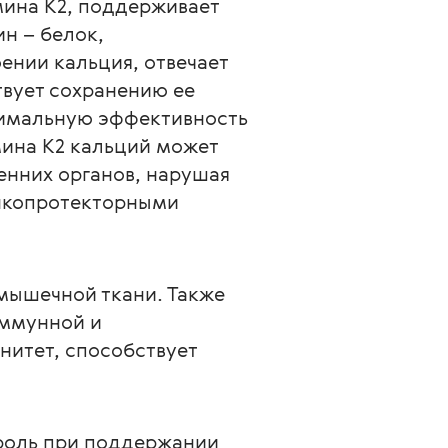
ина K2, поддерживает 
н – белок, 
нии кальция, отвечает 
твует сохранению ее 
симальную эффективность 
мина К2 кальций может 
ренних органов, нарушая 
нкопротекторными 
мышечной ткани. Также 
иммунной и 
итет, способствует 
роль при поддержании 