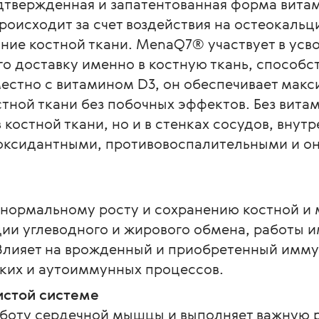
твержденная и запатентованная форма витам
роисходит за счет воздействия на остеокальци
е костной ткани. MenaQ7® участвует в усвое
его доставку именно в костную ткань, способс
местно с витамином D3, он обеспечивает мак
тной ткани без побочных эффектов. Без вита
 костной ткани, но и в стенках сосудов, внут
иоксидантными, противовоспалительными и о
 нормальному росту и сохранению костной и 
ции углеводного и жирового обмена, работы 
Влияет на врожденный и приобретенный иммун
ких и аутоиммунных процессов.
стой системе
аботу сердечной мышцы и выполняет важную 