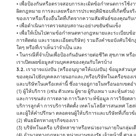
• เพื่อป้องกันหรือตรวจสอบการละเมิดข้อกำหนดการใช้งา
ผิดกฎหมาย การละเลยหรือการประพฤติมิชอบที่เกิดขึ้นจริงหร
ของเราหรือเรื่องอื่นใดที่เกิดจากความสัมพันธ์ของคุณกับเ
• เพื่อดำเนินการตรวจสอบสถานะอย่างขยันขันแข็ง
• เพื่อให้เป็นไปตามข้อกำหนดทางกฎหมายและระเบียบข้อบ
การติดต่อ และรายละเอียดบริษัท) รวมถึงคำขอบังคับใช้
ใดๆ หรือที่เราเห็นว่าจำเป็น และ
• ในกรณีที่จำเป็นเพื่อป้องกันอันตรายต่อชีวิต สุขภาพ ห
เราเปิดเผยข้อมูลส่วนบุคคลของคุณกับใครบ้าง
3.2.
เราอาจแบ่งปัน (หรืออนุญาตให้แบ่งปัน) ข้อมูลส่วน
ของคุณไปยังบุคคลภายนอกและ/หรือบริษัทในเครือของเราเพ
และบริษัทในเครือเหล่านี้ ซึ่งอาจอยู่ภายในหรือนอกเขต
(1) ผู้ให้บริการ (เช่น ตัวแทน ผู้ขาย ผู้รับเหมา และหุ้นส่
และการขนส่ง การตลาด การวิเคราะห์ข้อมูล การวิจัยตลาด
บริการลูกค้า การบริการติดตั้ง เทคโนโลยีสารสนเทศ โฮสติ้ง
และผู้ให้คำปรึกษา ตลอดจนผู้ให้บริการและบริษัทที่เกี่ยวข้
(2) พันธมิตรทางธุรกิจของเรา
(3) บริษัทในเครือ บริษัทสาขาหรือหน่วยงานภายในกลุ่มเ
(4) อำนาจทางกฎหมาย หน่วยงานของรัฐ เจ้าหน้าที่ ศาล 