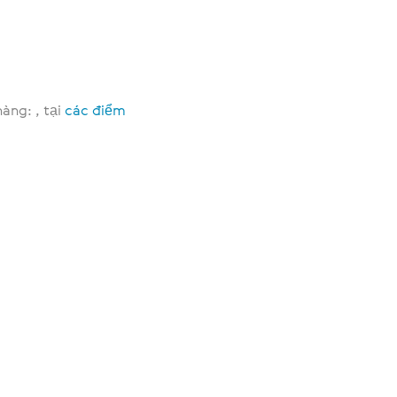
àng: , tại
các điểm