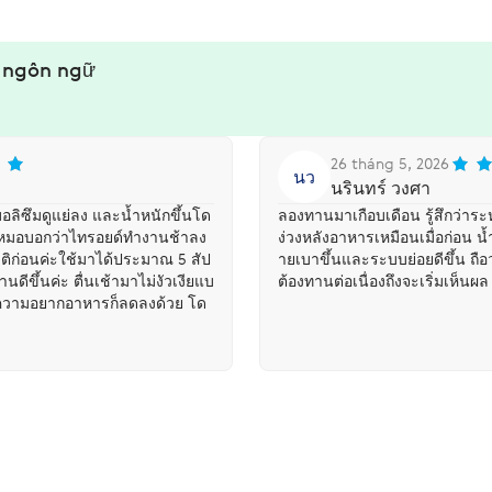
u ngôn ngữ
26 tháng 5, 2026
นว
นรินทร์ วงศา
ทบอลิซึมดูแย่ลง และน้ำหนักขึ้นโด
ลองทานมาเกือบเดือน รู้สึกว่าระห
แล้วหมอบอกว่าไทรอยด์ทำงานช้าลง
ง่วงหลังอาหารเหมือนเมื่อก่อน น้ำ
ิก่อนค่ะใช้มาได้ประมาณ 5 สัป
ายเบาขึ้นและระบบย่อยดีขึ้น ถื
งานดีขึ้นค่ะ ตื่นเช้ามาไม่งัวเงียแบ
ต้องทานต่อเนื่องถึงจะเริ่มเห็นผล
า ความอยากอาหารก็ลดลงด้วย โด
หวานตลอด ตอนนี้คุมได้ง่ายขึ้
ณ 2 กิโลในเดือนนึงโดยที่ไม่ได้
าดขึ้นนิดหน่อย ผิวดูดีขึ้นด้วย
เหมือนก่อนชอบที่เป็นส่วนผสมจา
ะ ไม่ใจสั่น ไม่นอนไม่หลับเหมือ
ค่ะ