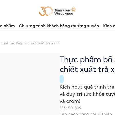
ản phẩm
Chương trình khách hàng thường xuyên
Kinh 
xuất tảo Kelp & chiết xuất trà xanh
Thực phẩm bổ s
chiết xuất trà 
Kích hoạt quá trình tra
và duy trì sức khỏe tu
và crom!
Mã:
501599
Quy cách đóng gói: 60 viên