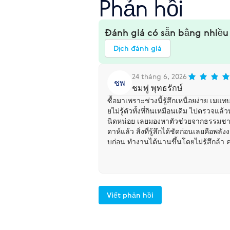
Phản hồi
Đánh giá có sẵn bằng nhiề
Dịch đánh giá
24 tháng 6, 2026
ชพ
ชมพู่ พุทธรักษ์
ซื้อมาเพราะช่วงนี้รู้สึกเหนื่อยง่าย เมแ
ยไม่รู้ตัวทั้งที่กินเหมือนเดิม ไปตรวจ
นิดหน่อย เลยมองหาตัวช่วยจากธรรมชาต
ดาห์แล้ว สิ่งที่รู้สึกได้ชัดก่อนเลยคือพลัง
บก่อน ทำงานได้นานขึ้นโดยไม่รู้สึกล้
ยเฉพาะตอนบ่ายที่เคยหิวและอยากกินของ
นมากค่ะเรื่องน้ำหนักก็ค่อยๆ ลดลงประมา
ออกกำลังกายหนักขึ้นเลย แค่กินอาหารสะอ
ค่ะ หน้าดูสดใสขึ้น ไม่บวมแบบตอนเช้า
กธรรมชาติทั้งหมด ไม่มีผลข้างเคียงเลยค่
Viết phản hồi
นบางตัวที่เคยลอง จะกินต่อเนื่องแน่นอน