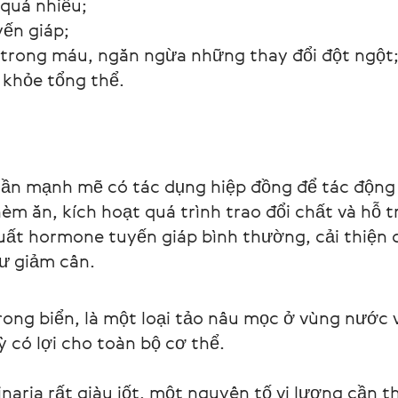
 quá nhiều;
yến giáp;
 trong máu, ngăn ngừa những thay đổi đột ngột
c khỏe tổng thể.
hần mạnh mẽ có tác dụng hiệp đồng để tác động 
hèm ăn, kích hoạt quá trình trao đổi chất và hỗ t
uất hormone tuyến giáp bình thường, cải thiện 
ư giảm cân.
 rong biển, là một loại tảo nâu mọc ở vùng nước v
 có lợi cho toàn bộ cơ thể.
inaria rất giàu iốt, một nguyên tố vi lượng cần t