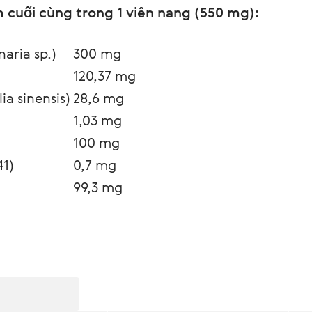
cuối cùng trong 1 viên nang (550 mg):
aria sp.)
300 mg
120,37 mg
ia sinensis)
28,6 mg
1,03 mg
100 mg
1) 
0,7 mg
99,3 mg