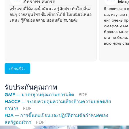
ภัทราพร สงกรด
Мацк
ครั้งแรกที่ได้ลองน้ำมันนวด รู้สึกประทับใจกลิ่นอ่
Я новичок в 
อนๆ จากสมุนไพร ซึมเข้าผิวได้ดี ไม่เหนียวเหนอ
ца, изучаю 
ะหนะ รู้สึกผ่อนคลาย นอนหลับ สบายค่ะ
еня очень пр
омаров у ме
бовала мног
кта не было.
всю ночь сп
восторг! См
расно работ
е. Однознач
своим родны
เขียนรีวิว
รับประกันคุณภาพ
GMP — มาตรฐานคุณภาพการผลิต
PDF
HACCP — ระบบควบคุมความเสี่ยงด้านความปลอดภัย
อาหาร
PDF
FDA — การขึ้นทะเบียนและปฏิบัติตามข้อกำหนดของ
สหรัฐอเมริกา
PDF