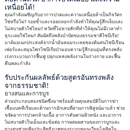
เหนื่อยได้!
คุณกำลังเผชิญกับอาการปวดและความเหนื่อยล้าเป็นกิจวัตร
ใช่หรือไม่? รอยช้ำและรอยถลอกกำลังทำให้คุณรู้สึกเจ็บและ
ไม่สบายตัวใช่ไหม? หวัดที่ไม่หายสักทีทำให้คุณไม่มีเวลาทำ
ธุระเลยใช่ไหม? สัมผัสถึงพลังบำบัดของธรรมชาติไซบีเรีย! 
บาล์มอเนกประสงค์จากน้ำมันหอมระเหยของต้นสนไซบีเรียน
เฟอร์และสมุนไพรไซบีเรียป่ามอบความรู้สึกอบอุ่นที่ทรงพลัง 
เร่งกระบวนการฟื้นฟู ปลุกแหล่งพลังงานในร่างกาย และฟื้น
คืนพละกำลัง 
รับประกันผลลัพธ์ด้วยสูตรอันทรงพลัง
จากธรรมชาติ!
ยางสนและการบูร
ส่วนประกอบสองชนิดซึ่งมาพร้อมด้วยคุณสมบัติในการฆ่า
เชื้อแบคทีเรียและต้านการอักเสบที่ผ่านการพิสูจน์มาแล้ว ช่วย
ขจัดอาการปวดกล้ามเนื้อ อาการคันตามผิวหนัง และอาการ
ไม่สบายตัวในเอ็นและข้อต่อ การผสมผสานของการบูรและ
ยางสนช่วยเพิ่มประสิทธิภาพของระบบหมุนเวียนโลหิตใน