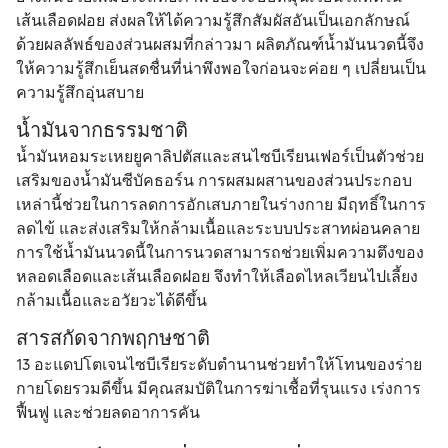
เส้นเลือดฝอย ส่งผลให้ได้ความรู้สึกสัมผัสอันเป็นเอกลักษณ์ 
ด้วยผลลัพธ์ของส่วนผสมที่กล่าวมา ผลิตภัณฑ์น้ำมันนวดนี้จึง
ให้ความรู้สึกเย็นสดชื่นที่น่าพึงพอใจก่อนจะค่อย ๆ เปลี่ยนเป็น
ความรู้สึกอุ่นสบาย
น้ำมันจากธรรมชาติ
น้ำมันหอมระเหยยูคาลิปตัสและสนไซบีเรียนเฟอร์เป็นตัวช่วย
เสริมของน้ำมันซีบัคธอร์น การผสมผสานของส่วนประกอบ
เหล่านี้ช่วยในการลดการอักเสบภายในร่างกาย มีฤทธิ์ในการ
ลดไข้ และส่งเสริมให้กล้ามเนื้อและระบบประสาทผ่อนคลาย 
การใช้น้ำมันนวดนี้ในการนวดสามารถช่วยเพิ่มความตึงของ
หลอดเลือดและเส้นเลือดฝอย จึงทำให้เลือดไหลเวียนไปเลี้ยง
กล้ามเนื้อและอวัยวะได้ดีขึ้น
สารสกัดจากพฤกษชาติ
13 อะแดปโตเจนไซบีเรียระดับตำนานช่วยทำให้โทนของร่าย
กายโดยรวมดีขึ้น มีคุณสมบัติในการฆ่าเชื้อที่รุนแรง เร่งการ
ฟื้นฟู และช่วยลดอาการคัน