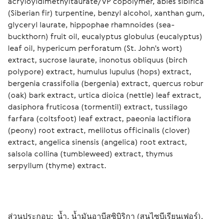
acryloyldimethyltaurate/VP сopolymer, abies sibirica 
(Siberian fir) turpentine, benzyl alcohol, xanthan gum, 
glyceryl laurate, hippophae rhamnoides (sea-
buckthorn) fruit oil, eucalyptus globulus (eucalyptus) 
leaf oil, hypericum perforatum (St. John's wort) 
extract, sucrose laurate, inonotus obliquus (birch 
polypore) extract, humulus lupulus (hops) extract, 
bergenia crassifolia (bergenia) extract, quercus robur 
(oak) bark extract, urtica dioica (nettle) leaf extract, 
dasiphora fruticosa (tormentil) extract, tussilago 
farfara (coltsfoot) leaf extract, paeonia lactiflora 
(peony) root extract, melilotus officinalis (clover) 
extract, angelica sinensis (angelica) root extract, 
salsola collina (tumbleweed) extract, thymus 
serpyllum (thyme) extract.  
ส่วนประกอบ: 
 น้ำ, น้ำมันอาบีสซิบิริกา (สนไซบีเรียนเฟอร์), 