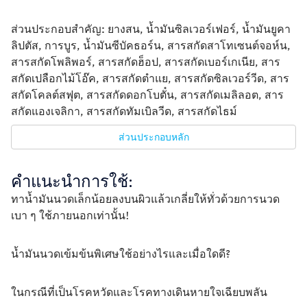
ส่วนประกอบสำคัญ: 
ยางสน, น้ำมันซิลเวอร์เฟอร์, น้ำมันยูคา
ลิปตัส, การบูร, น้ำมันซีบัคธอร์น, สารสกัดสาโทเซนต์จอห์น, 
สารสกัดโพลิพอร์, สารสกัดฮ็อป, สารสกัดเบอร์เกเนีย, สาร
สกัดเปลือกไม้โอ๊ค, สารสกัดตำแย, สารสกัดซิลเวอร์วีด, สาร
สกัดโคลต์สฟุต, สารสกัดดอกโบตั๋น, สารสกัดเมลิลอต, สาร
สกัดแองเจลิกา, สารสกัดทัมเบิลวีด, สารสกัดไธม์ 
ส่วนประกอบหลัก
คำแนะนำการใช้:
ทาน้ำมันนวดเล็กน้อยลงบนผิวแล้วเกลี่ยให้ทั่วด้วยการนวด
เบา ๆ ใช้ภายนอกเท่านั้น!
น้ำมันนวดเข้มข้นพิเศษใช้อย่างไรและเมื่อใดดี?
ในกรณีที่เป็นโรคหวัดและโรคทางเดินหายใจเฉียบพลัน