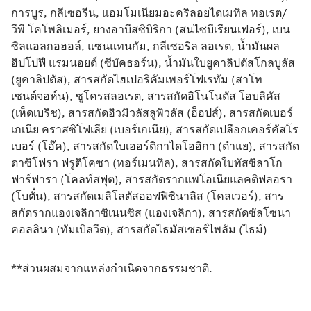
การบูร, กลีเซอรีน, แอมโมเนียมอะคริลอยไดเมทิล ทอเรต/ 
วีพี โคโพลิเมอร์, ยางอาบีสซิบิริกา (สนไซบีเรียนเฟอร์), เบน
ซิลแอลกอฮอล์, แซนแทนกัม, กลีเซอริล ลอเรต, น้ำมันผล
ฮิปโปฟี แรมนอยด์ (ซีบัคธอร์น), น้ำมันใบยูคาลิปตัสโกลบูลัส 
(ยูคาลิปตัส), สารสกัดไฮเปอริคัมเพอร์โฟเรทัม (สาโท
เซนต์จอห์น), ซูโครสลอเรต, สารสกัดอิโนโนตัส โอบลิคัส 
(เห็ดเบริช), สารสกัดฮิวมิวลัสลูพิวลัส (ฮ็อปส์), สารสกัดเบอร์
เกเนีย คราสซิโฟเลีย (เบอร์เกเนีย), สารสกัดเปลือกเคอร์คัสโร
เบอร์ (โอ๊ค), สารสกัดใบเออร์ติกาไดโออิกา (ตำแย), สารสกัด
ดาซิโฟรา ฟรูติโคซา (ทอร์เมนทิล), สารสกัดใบทัสซิลาโก
ฟาร์ฟารา (โคลท์สฟุต), สารสกัดรากแพโอเนียแลคติฟลอรา 
(โบตั๋น), สารสกัดเมลิโลตัสออฟฟิซินาลิส (โคลเวอร์), สาร
สกัดรากแองเจลิกาซิเนนซิส (แองเจลิกา), สารสกัดซัลโซนา
คอลลินา (ทัมเบิลวีด), สารสกัดไธมัสเซอร์ไพลัม (ไธม์) 
**ส่วนผสมจากแหล่งกำเนิดจากธรรมชาติ. 