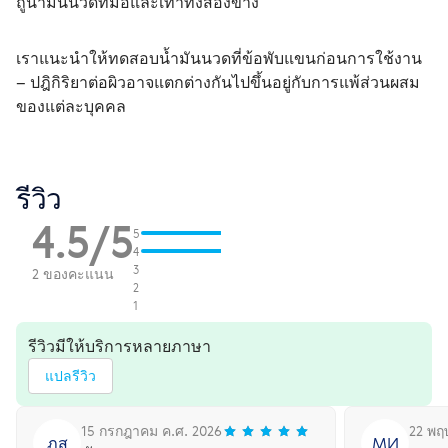
ถูน้ำมันนวดที่มือและเท้าทั้งสองข้าง
เราแนะนำให้ทดสอบน้ำมันนวดที่ข้อพับแขนก่อนการใช้งาน 
– ปฎิกิริยาต่อผิวอาจแตกต่างกันไปขึ้นอยู่กับการแพ้ส่วนผสม
ของแต่ละบุคคล 
รีวิว
4.5/5
5
4
3
2 ของคะแนน
2
1
รีวิวมีให้บริการหลายภาษา
แปลรีวิว
15 กรกฎาคม ค.ศ. 2026
22 พฤ
ภส
МИ