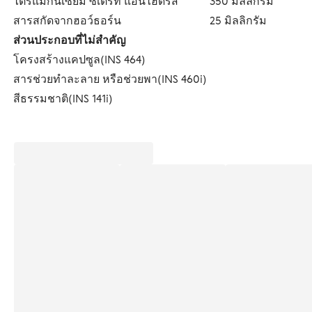
ไตรแมกนีเซียม ซิเตรท แอนไฮดรัส
350 มิลลิกรัม
สารสกัดจากฮอว์ธอร์น
25 มิลลิกรัม
ส่วนประกอบที่ไม่สำคัญ
โครงสร้างแคปซูล(INS 464)
สารช่วยทำละลาย หรือช่วยพา(INS 460i)
สีธรรมชาติ(INS 141i)