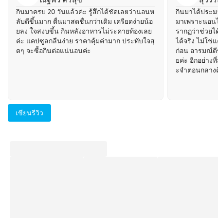
กินมาครบ 20 วันแล้วค่ะ รู้สึกได้ชัดเลยว่านอนห
กินมาได้ประม
ลับดีขึ้นมาก ตื่นมาสดชื่นกว่าเดิม เครียดง่ายน้อ
มาเพราะนอนไม
ยลง ใจสงบขึ้น กินหลังอาหารไม่ระคายท้องเลย
รากฏว่าช่วยได้
ค่ะ แคปซูลกลืนง่าย ราคาคุ้มค่ามาก ประทับใจสุ
ได้จริง ไม่ใช่
ดๆ จะซื้อกินต่อแน่นอนค่ะ
ก่อน อารมณ์ดีข
ยค่ะ อีกอย่างที
ะจำตอนกลางคื
งนี้แต่ดีใจมา
นำสำหรับทุกค
ลยค่ะ
เขียนรีวิว