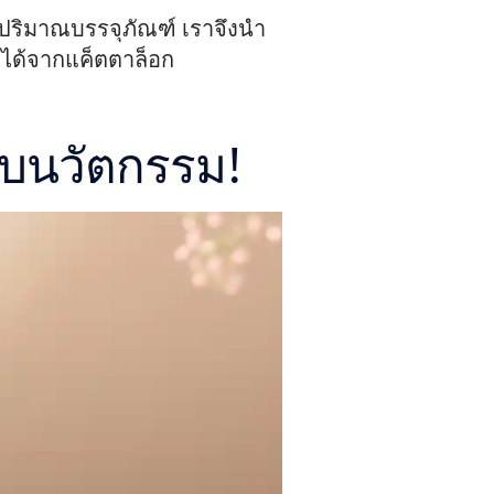
ปริมาณบรรจุภัณฑ์ เราจึงนำ
ยกได้จากแค็ตตาล็อก
ับนวัตกรรม!