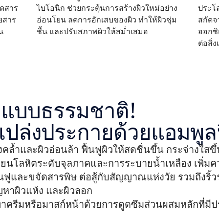
ัดสาร
ไบโอนิก ช่วยกระตุ้นการสร้างผิวใหม่อย่าง
ประโล
ยสาร
อ่อนโยน ลดการอักเสบของผิว ทำให้ผิวชุ่ม
สกัดจ
้น
ชื้น และปรับสภาพผิวให้สม่ำเสมอ
ออกซิ
ต่อสิ่ง
แบบธรรมชาติ!

เปล่งประกายด้วยแอมพูล
ล้ำและผิวอ่อนล้า ฟื้นฟูผิวให้สดชื่นขึ้น กระจ่างใสขึ้
ียนโลหิตระดับจุลภาคและการระบายน้ำเหลือง เพิ่มความ
้นฟูและขจัดสารพิษ ต่อสู้กับสัญญาณแห่งวัย รวมถึงริ
ญหาผิวแห้ง และผิวลอก

ครีมหรือมาสก์หน้าด้วยการดูดซึมส่วนผสมหลักที่มีประส