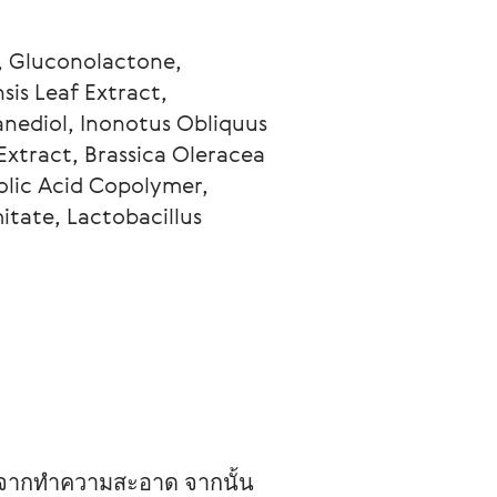
, Gluconolactone, 
is Leaf Extract, 
nediol, Inonotus Obliquus 
xtract, Brassica Oleracea 
olic Acid Copolymer, 
tate, Lactobacillus 
จากทำความสะอาด จากนั้น