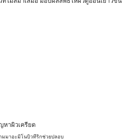
่ไม่สม่ำเสมอ มอบผลลัพธ์ให้ผิวดูอ่อนเยาว์ขึ้น
ัญหาผิวเครียด
มมาอะมิโนบิวทีริกช่วยปลอบ