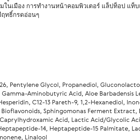
มในเมือง การทำงานหน้าคอมพิวเตอร์ แล็ปท็อป แท็บ
ีฤทธิ์กรดอ่อนๆ
26, Pentylene Glycol, Propanediol, Gluconolacto
n, Gamma-Aminobutyric Acid, Aloe Barbadensis 
esperidin, C12-13 Pareth-9, 1,2-Hexanediol, Inon
 Bioflavonoids, Sphingomonas Ferment Extract, B
 Caprylhydroxamic Acid, Lactic Acid/Glycolic Ac
Heptapeptide-14, Heptapeptide-15 Palmitate, Lact
monene, Linalool