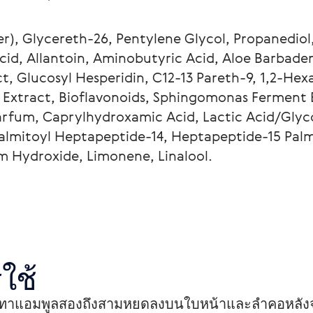
r), Glycereth-26, Pentylene Glycol, Propanediol
id, Allantoin, Aminobutyric Acid, Aloe Barbadens
 Glucosyl Hesperidin, C12-13 Pareth-9, 1,2-Hexa
 Extract, Bioflavonoids, Sphingomonas Ferment E
 Parfum, Caprylhydroxamic Acid, Lactic Acid/Glyc
almitoyl Heptapeptide-14, Heptapeptide-15 Palmi
um Hydroxide, Limonene, Linalool.
ใช้
น ทาแอมพูลสองถึงสามหยดลงบนใบหน้าและลำคอหลัง