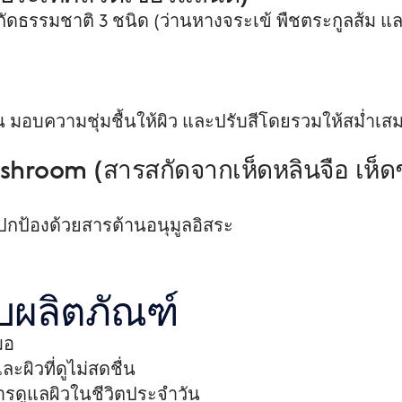
ธรรมชาติ 3 ชนิด (ว่านหางจระเข้ พืชตระกูลส้ม และ
ยน มอบความชุ่มชื้นให้ผิว และปรับสีโดยรวมให้สม่ำเส
shroom (สารสกัดจากเห็ดหลินจือ เห็ดช
กป้องด้วยสารต้านอนุมูลอิสระ
กับผลิตภัณฑ์
มอ
ะผิวที่ดูไม่สดชื่น
ารดูแลผิวในชีวิตประจำวัน