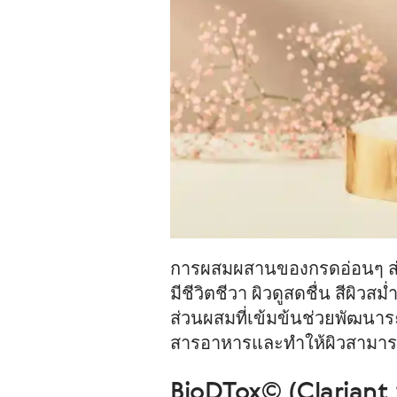
การผสมผสานของกรดอ่อนๆ ส่วน
มีชีวิตชีวา ผิวดูสดชื่น สีผิวสม
ส่วนผสมที่เข้มข้นช่วยพัฒนา
สารอาหารและทำให้ผิวสามารถห
BioDTox© (Clariant 