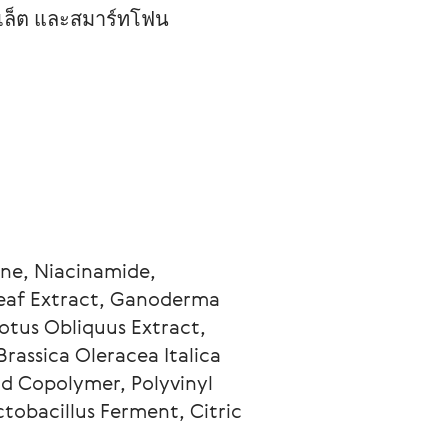
เล็ต และสมาร์ทโฟน
ne, Niacinamide, 
Leaf Extract, Ganoderma 
otus Obliquus Extract, 
rassica Oleracea Italica 
id Copolymer, Polyvinyl 
obacillus Ferment, Citric 