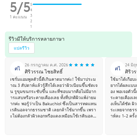
5/5
5
4
3
1 คะแนน
2
1
รีวิวมีให้บริการหลายภาษา
แปลรีวิว
26 กรกฎาคม ค.ศ. 2026
24 มิถ
ศไ
ศไ
ศิริวรรณ ไชยสิทธิ์
ศิริว
เซรั่มแอมพูลตัวนี้ดีเกินคาดมากค่ะ! ใช้มาประม
ใช้มาได้เกือบ
าณ 3 สัปดาห์แล้วรู้สึกได้เลยว่าผิวเนียนขึ้นชัดเจ
ยากได้ผลแบบเร
น รูขุมขนกระชับขึ้น และที่ชอบมากคือไม่มีอาก
อง พอเจอตัวนี
ารแสบหรือระคายเคืองเลย ทั้งที่ปกติผิวแพ้ง่ายม
ระคายเคืองเลย
ากค่ะ พอรู้ว่าเป็น Bakuchiol ซึ่งเป็นสารทดแทน
งเห็นได้ชัด ผิ
เรตินอลจากธรรมชาติ เลยกล้าใช้มากขึ้น เพรา
ระเหยจากธรรม
ะไม่ต้องกลัวผิวลอกหรือแดงเหมือนใช้เรตินอลต
าห์ละ 1-2 ครั้
รงๆ เนื้อสัมผัสเป็นน้ำมันผสมเซรั่ม ซึมไวกว่าที่คิ
ขึ้นมากค่ะ
ด ไม่เหนอะหนะ ตื่นเช้ามาผิวชุ่มชื้นฟูมากๆ จุด
ด่างดำจากสิวเก่าก็ดูจางลงเรื่อยๆ ผิวโดยรวมดูก