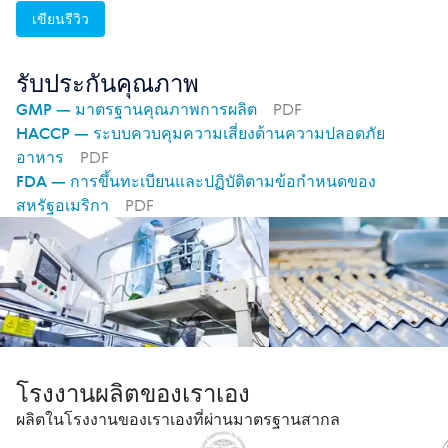
ระจ่างใสขึ้นและสีผิวสม่ำเสมอมากขึ้นด้วยค่ะ ที่
เขียนรีวิว
สำคัญคือสิวอุดตันลดลงจริง ผิวมันบริเวณ T-zo
ne ก็ดูสมดุลขึ้น ส่วนผสมน้ำมันพืช 14 ชนิดก็รู้สึ
กได้ว่าผิวได้รับการบำรุงเต็มที่ ผิวแข็งแรงขึ้น ไ
รับประกันคุณภาพ
ม่แห้งกร้านเหมือนเมื่อก่อน ถือเป็นตัวเลือกที่ดีมา
GMP — มาตรฐานคุณภาพการผลิต
PDF
กสำหรับคนที่อยากได้ผลลัพธ์แบบเรตินอลแต่ผิว
บอบบางแพ้ง่าย ให้เต็ม 5 ดาวเลยค่ะ จะซื้อซ้ำแ
HACCP — ระบบควบคุมความเสี่ยงด้านความปลอดภัย
น่นอน แนะนำมากๆ
อาหาร
PDF
FDA — การขึ้นทะเบียนและปฏิบัติตามข้อกำหนดของ
สหรัฐอเมริกา
PDF
โรงงานผลิตของเราเอง
ผลิตในโรงงานของเราเองที่ผ่านมาตรฐานสากล