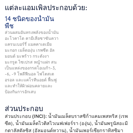
แต่ละแอมเพิลประกอบด้วย:
14 ชนิดของน้ำมัน
พืช
ส่วนผสมอันทรงพลังของน้ำมัน
อะโวคาโด คามีเลียซาซันควา
แครนเบอร์รี่ แมคคาเดเมีย
มะกอก เมล็ดองุ่น เรพซีด อัล
มอนด์ มะพร้าว กระดังงา
มะกรูด ไซเปรส หญ้าแฝก สน
เป็นแหล่งของกรดโอเมก้า-3,
-6, -9 โพลีฟีนอล ไฟโตสเต
อรอล และแคโรทีนอยด์ ฟื้นฟู
และทำให้ผิวผ่อนคลายและ
ป้องกันการอักเสบ
ส่วนประกอบ
ส่วนประกอบ (INCI):
 น้ำมันเมล็ดบราสซิก้าแคมเพสทริส (เรพ
ซีด), น้ำมันเมล็ดไวติสไวเนฟเฟอร์รา (องุ่น), น้ำมันพรูนัสอะมิ
กดาลัสดัลซิส (อัลมอนด์หวาน), น้ำมันเพอร์เซียกราทิสซิมา 