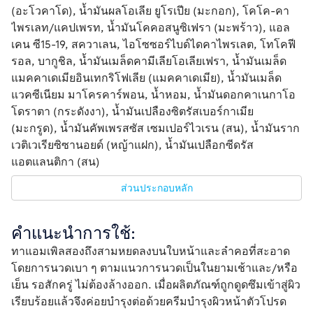
(อะโวคาโด), น้ำมันผลโอเลีย ยูโรเปีย (มะกอก), โคโค-คา
ไพรเลท/แคปเพรท, น้ำมันโคคอสนูซิเฟรา (มะพร้าว), แอล
เคน ซี15-19, สควาเลน, ไอโซซอร์ไบด์ไดคาไพรเลต, โทโคฟี
รอล, บากูชิล, น้ำมันเมล็ดคามีเลียโอเลียเฟรา, น้ำมันเมล็ด
แมคคาเดเมียอินเทกริโฟเลีย (แมคคาเดเมีย), น้ำมันเมล็ด
แวคซีเนียม มาโครคาร์พอน, น้ำหอม, น้ำมันดอกคาเนกาโอ
โดราตา (กระดังงา), น้ำมันเปลืองซิตรัสเบอร์กาเมีย 
(มะกรูด), น้ำมันคัพเพรสซัส เซมเปอร์ไวเรน (สน), น้ำมันราก
เวติเวเรียซิซานอยด์ (หญ้าแฝก), น้ำมันเปลือกซีดรัส
แอตแลนติกา (สน) 
ส่วนประกอบหลัก
คำแนะนำการใช้:
ทาแอมเพิลสองถึงสามหยดลงบนใบหน้าและลำคอที่สะอาด
โดยการนวดเบา ๆ ตามแนวการนวดเป็นในยามเช้าและ/หรือ
เย็น รอสักครู่ ไม่ต้องล้างออก. เมื่อผลิตภัณฑ์ถูกดูดซึมเข้าสู่ผิว
เรียบร้อยแล้วจึงค่อยบำรุงต่อด้วยครีมบำรุงผิวหน้าตัวโปรด