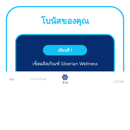
โบนัสของคุณ
เดือนที่ 1
เซ็ตผลิตภัณฑ์ Siberian Wellness
450
1,000 บาท
มูลค่า
ในราคาเพียง
เมนู
รายการโปรด
โปรไฟล์
บาท
บ้าน
เดือนที่ 2